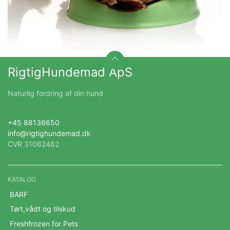
RigtigHundemad ApS
Naturlig fordring af din hund
+45 88136650
info@rigtighundemad.dk
CVR 31062462
KATALOG
BARF
Tørt,vådt og tilskud
Freshfrozen for Pets