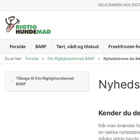
VELKOMMEN HOS RIG
Forside
BARF
Tørt, vådt og tilskud
Freshfrozen fo
Du er her:
Forside
Om Rigtighundemad BARF
Nyhedsbreve du ikke
Tilbage til Om Rigtighundemad
Nyhedsb
BARF
Kender du d
Når man brænder for 
en række nyhedsbreve
måske aldrig havde t