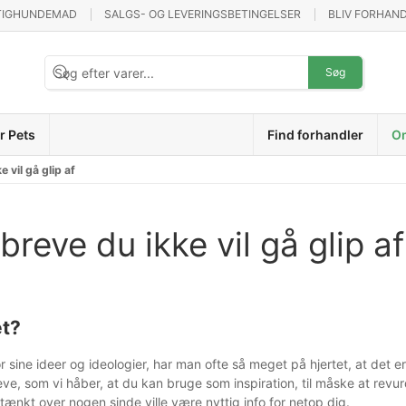
TIGHUNDEMAD
SALGS- OG LEVERINGSBETINGELSER
BLIV FORHAN
Søg
r Pets
Find forhandler
O
 vil gå glip af
reve du ikke vil gå glip af
et?
sine ideer og ideologier, har man ofte så meget på hjertet, at det er 
, som vi håber, at du kan bruge som inspiration, til måske at revurd
ænkt over nogen sinde ville være nyttig info for netop dig.