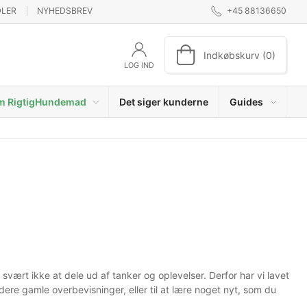
DLER
NYHEDSBREV
+45 88136650
Indkøbskurv (0)
LOG IND
m RigtigHundemad
Det siger kunderne
Guides
svært ikke at dele ud af tanker og oplevelser. Derfor har vi lavet
ere gamle overbevisninger, eller til at lære noget nyt, som du