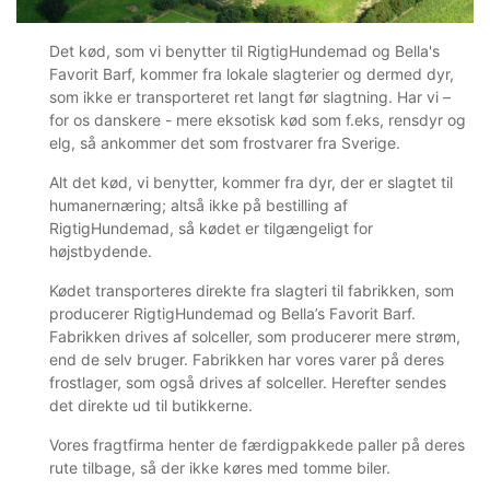
Det kød, som vi benytter til RigtigHundemad og Bella's
Favorit Barf, kommer fra lokale slagterier og dermed dyr,
som ikke er transporteret ret langt før slagtning. Har vi –
for os danskere - mere eksotisk kød som f.eks, rensdyr og
elg, så ankommer det som frostvarer fra Sverige.
Alt det kød, vi benytter, kommer fra dyr, der er slagtet til
humanernæring; altså ikke på bestilling af
RigtigHundemad, så kødet er tilgængeligt for
højstbydende.
Kødet transporteres direkte fra slagteri til fabrikken, som
producerer RigtigHundemad og Bella’s Favorit Barf.
Fabrikken drives af solceller, som producerer mere strøm,
end de selv bruger. Fabrikken har vores varer på deres
frostlager, som også drives af solceller. Herefter sendes
det direkte ud til butikkerne.
Vores fragtfirma henter de færdigpakkede paller på deres
rute tilbage, så der ikke køres med tomme biler.