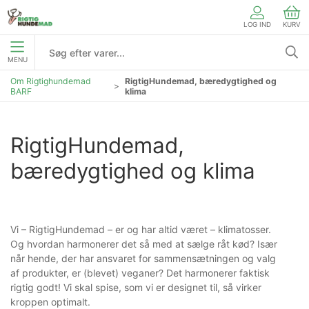
LOG IND
KURV
MENU
Om Rigtighundemad
RigtigHundemad, bæredygtighed og
BARF
klima
RigtigHundemad, 
bæredygtighed og klima
Vi – RigtigHundemad – er og har altid været – klimatosser.
Og hvordan harmonerer det så med at sælge råt kød? Især
når hende, der har ansvaret for sammensætningen og valg
af produkter, er (blevet) veganer? Det harmonerer faktisk
rigtig godt! Vi skal spise, som vi er designet til, så virker
kroppen optimalt.