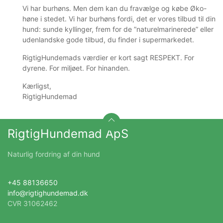
Vi har burhøns. Men dem kan du fravælge og købe Øko-
høne i stedet. Vi har burhøns fordi, det er vores tilbud til din
hund: sunde kyllinger, frem for de ”naturelmarinerede” eller
udenlandske gode tilbud, du finder i supermarkedet.
RigtigHundemads værdier er kort sagt RESPEKT. For
dyrene. For miljøet. For hinanden.
Kærligst,
RigtigHundemad
RigtigHundemad ApS
Naturlig fordring af din hund
+45 88136650
info@rigtighundemad.dk
CVR 31062462