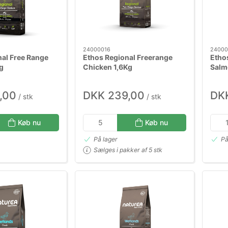
24000016
24000
nal Free Range
Ethos Regional Freerange
Ethos
g
Chicken 1,6Kg
Salm
,00
DKK 239,00
DK
/ stk
/ stk
Køb nu
Køb nu
På lager
På
Sælges i pakker af 5 stk