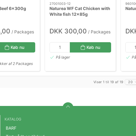
27001003-12
96010
Beef 6x300g
Naturea WF Cat Chicken with
Natu
White fish 12x85g
,00
DKK 300,00
DKK
/ Packages
/ Packages
Køb nu
Køb nu
På lager
På
kker af 2 Packages
Viser 1 til 19 af 19
20
KATALOG
BARF