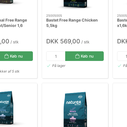
25005005
25005
nal Free Range
Bastet Free Range Chicken
Bast
t/Senior 1,6
5,5kg
x1,6
,00
DKK 569,00
DKK
/ stk
/ stk
Køb nu
Køb nu
På lager
På
kker af 5 stk