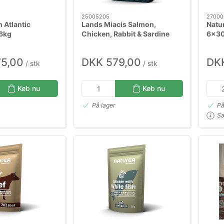
25005205
27000
 Atlantic
Lands Miacis Salmon,
Natu
6kg
Chicken, Rabbit & Sardine
6x3
5,5kg
75,00
DKK 579,00
DK
/ stk
/ stk
Køb nu
Køb nu
På lager
På
Sæ