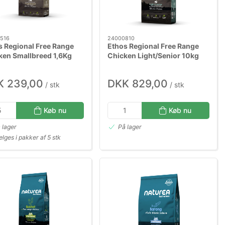
516
24000810
s Regional Free Range
Ethos Regional Free Range
ken Smallbreed 1,6Kg
Chicken Light/Senior 10kg
K 239,00
DKK 829,00
/ stk
/ stk
Køb nu
Køb nu
 lager
På lager
lges i pakker af 5 stk