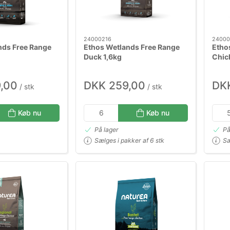
24000216
24000
nds Free Range
Ethos Wetlands Free Range
Etho
Duck 1,6kg
Chic
,00
DKK 259,00
DK
/ stk
/ stk
Køb nu
Køb nu
På lager
På
Sælges i pakker af 6 stk
Sæ