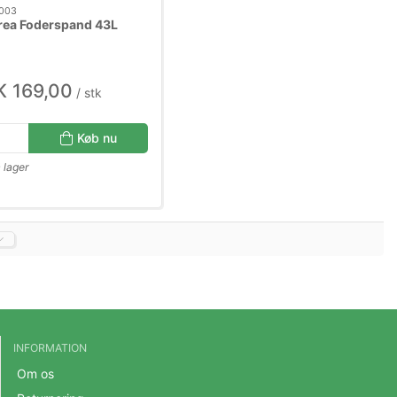
003
rea Foderspand 43L
 169,00
/ stk
Køb nu
 lager
INFORMATION
Om os