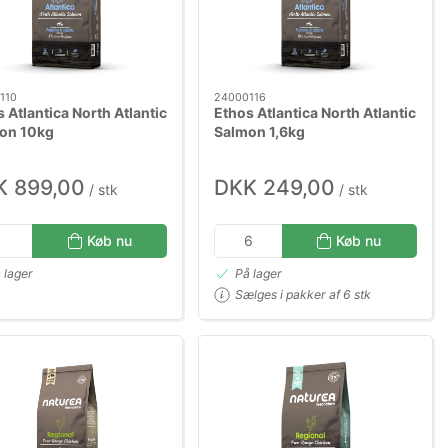
110
24000116
 Atlantica North Atlantic
Ethos Atlantica North Atlantic
on 10kg
Salmon 1,6kg
K 899,00
DKK 249,00
/ stk
/ stk
Køb nu
Køb nu
 lager
På lager
Sælges i pakker af 6 stk