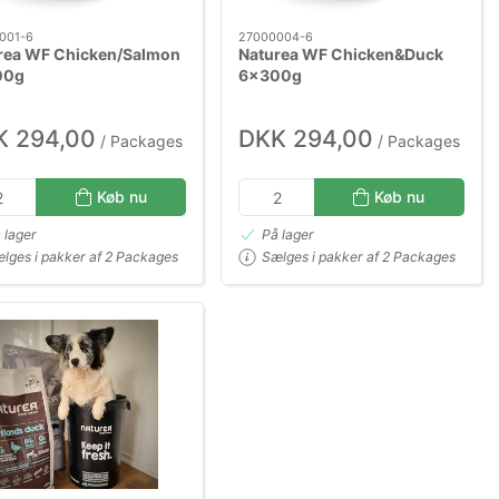
001-6
27000004-6
rea WF Chicken/Salmon
Naturea WF Chicken&Duck
00g
6x300g
K 294,00
DKK 294,00
/ Packages
/ Packages
Køb nu
Køb nu
 lager
På lager
lges i pakker af 2 Packages
Sælges i pakker af 2 Packages