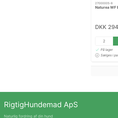
27000005-6
Naturea WF 
DKK 294
På lager
Sælges i pa
RigtigHundemad ApS
Naturlig fordring af din hund