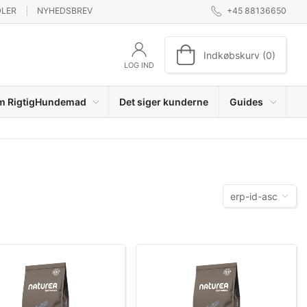
DLER
NYHEDSBREV
+45 88136650
Indkøbskurv (0)
LOG IND
m RigtigHundemad
Det siger kunderne
Guides
erp-id-asc