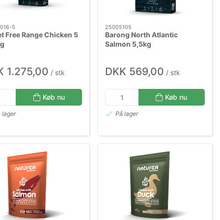
016-5
25005105
et Free Range Chicken 5
Barong North Atlantic
kg
Salmon 5,5kg
 1.275,00
DKK 569,00
/ stk
/ stk
Køb nu
Køb nu
 lager
På lager