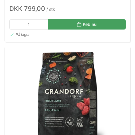
DKK 799,00
/ stk
Køb nu
På lager